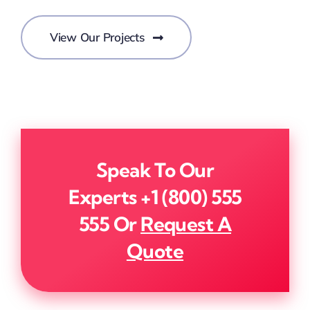
View Our Projects
Speak To Our
Experts
+1 (800) 555
555
Or
Request A
Quote